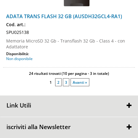
ADATA TRANS FLASH 32 GB (AUSDH32GCL4-RA1)
Cod. art.:
SPU025138
Memoria MicroSD 32 Gb - Transflash 32 Gb - Class 4 - con
Adattatore
Disponibilità:
Non disponibile
24 risultati trovati (10 per pagina - 3 in totale)
1
2
3
Avanti »
Link Utili
Chi Siamo
Condizioni di Vendita
iscriviti alla Newsletter
Contattaci