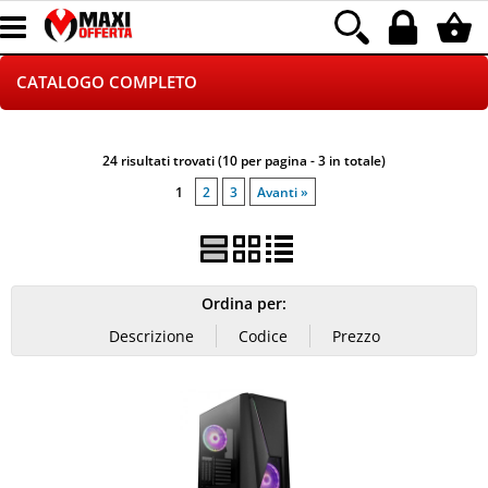
CATALOGO COMPLETO
GAMING
24 risultati trovati (10 per pagina - 3 in totale)
TELEFONIA
1
2
3
Avanti »
INFORMATICA
CANCELLERIA
Ordina per:
HOME E VIDEOSORVEGLIANZA
CONTATTACI