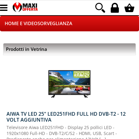
HOME E VIDEOSORVEGLIANZA
CATALOGO COMPLETO
Prodotti in Vetrina
GAMING
TELEFONIA
INFORMATICA
CANCELLERIA
AIWA TV LED 25" LED251FHD FULL HD DVB-T2 - 12
CONTATTACI
VOLT AGGIUNTIVA
Televisore Aiwa LED251FHD - Display 25 pollici LED -
1920x1080 Full-HD - DVB-T2/C/S2 - HDMI, USB, Scart -