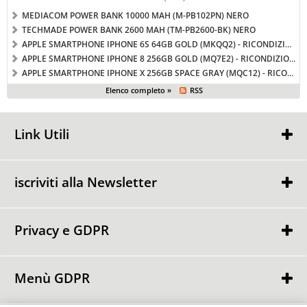
MEDIACOM POWER BANK 10000 MAH (M-PB102PN) NERO
TECHMADE POWER BANK 2600 MAH (TM-PB2600-BK) NERO
APPLE SMARTPHONE IPHONE 6S 64GB GOLD (MKQQ2) - RICONDIZIONATO - GAR. 12 MESI - GRADO A+
APPLE SMARTPHONE IPHONE 8 256GB GOLD (MQ7E2) - RICONDIZIONATO - GAR. 12 MESI - GRADO A
APPLE SMARTPHONE IPHONE X 256GB SPACE GRAY (MQC12) - RICONDIZIONATO - GAR. 12 MESI - GRADO A
Elenco completo »
RSS
Link Utili
Chi Siamo
Condizioni di Vendita
iscriviti alla Newsletter
Contattaci
Privacy e GDPR
Ho letto ed accetto le condizioni dell'
informativa privacy
Privacy Policy
Informativa Cookie
Menù GDPR
Punti GDPR
Richiedi la cancellazione dei dati personalil