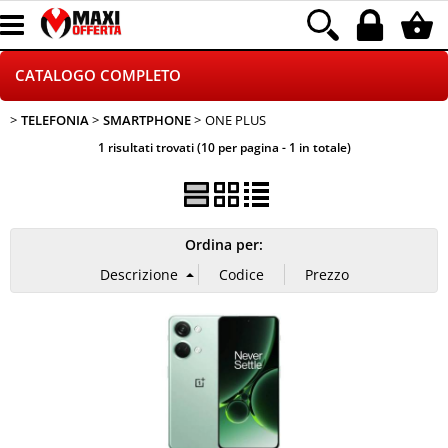
CATALOGO COMPLETO
TELEFONIA
SMARTPHONE
ONE PLUS
GAMING
1 risultati trovati (10 per pagina - 1 in totale)
TELEFONIA
INFORMATICA
Ordina per:
CANCELLERIA
HOME E VIDEOSORVEGLIANZA
CONTATTACI