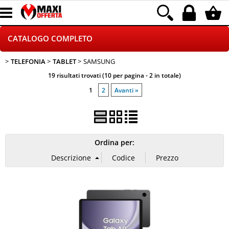
CATALOGO COMPLETO
TELEFONIA
TABLET
SAMSUNG
GAMING
19 risultati trovati (10 per pagina - 2 in totale)
TELEFONIA
1
2
Avanti »
INFORMATICA
CANCELLERIA
Ordina per:
HOME E VIDEOSORVEGLIANZA
CONTATTACI