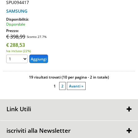
SPU094417
SAMSUNG
Disponibilità:
Disponibile
Prezzo:
€ 398,99
Sconto 27.7%
€
288,53
Iva inclusa (22%)
19 risultati trovati (10 per pagina - 2 in totale)
1
2
Avanti »
Link Utili
Chi Siamo
Condizioni di Vendita
iscriviti alla Newsletter
Contattaci