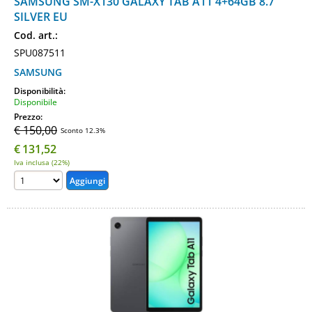
SAMSUNG SM-X130 GALAXY TAB A11 4+64GB 8.7"
SILVER EU
Cod. art.:
SPU087511
SAMSUNG
Disponibilità:
Disponibile
Prezzo:
€ 150,00
Sconto 12.3%
€
131,52
Iva inclusa (22%)