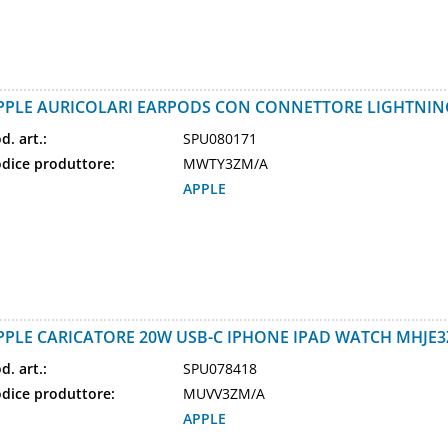
PPLE AURICOLARI EARPODS CON CONNETTORE LIGHTNI
d. art.:
SPU080171
dice produttore:
MWTY3ZM/A
APPLE
PPLE CARICATORE 20W USB-C IPHONE IPAD WATCH MHJE
d. art.:
SPU078418
dice produttore:
MUVV3ZM/A
APPLE