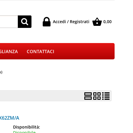
Accedi / Registrati
0,00
à registrato
Sono un nuovo cliente
 l'ordine inserisci
Se non sei ancora registrato sul
GLIANZA
CONTATTACI
e e la password e
nostro sito clicca sul pulsante
 pulsante "Accedi"
"Registrati"
-mail:
e)
ssword:
 la password?
MX62ZM/A
Disponibilità:
Disponibile