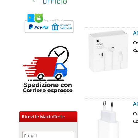
A
Co
Co
A
Co
Ricevi le Maxiofferte
Co