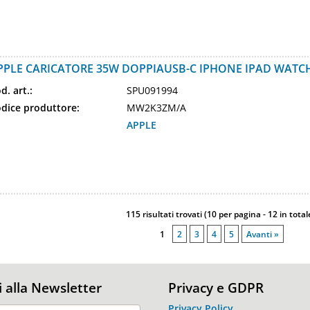
PPLE CARICATORE 35W DOPPIAUSB-C IPHONE IPAD WAT
d. art.:
SPU091994
dice produttore:
MW2K3ZM/A
APPLE
115 risultati trovati (10 per pagina - 12 in total
1
2
3
4
5
Avanti »
ti alla Newsletter
Privacy e GDPR
Privacy Policy