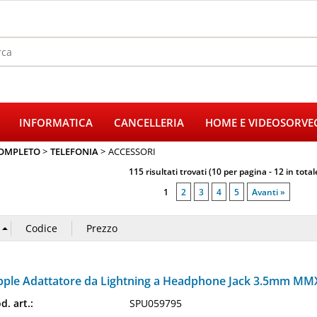
Sono gi
Per completare
INFORMATICA
CANCELLERIA
HOME E VIDEOSORVE
il nome utent
poi clicca sul
OMPLETO
TELEFONIA
ACCESSORI
E
115 risultati trovati (10 per pagina - 12 in total
1
2
3
4
5
Avanti »
Pa
Hai perso
pple Adattatore da Lightning a Headphone Jack 3.5mm M
d. art.:
SPU059795