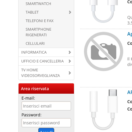
Co
SMARTWATCH
TABLET
Qu
TELEFONI E FAX
3,
SMARTPHONE
A
RIGENERATI
Co
CELLULARI
INFORMATICA
Il
UFFICIO E CANCELLERIA
di
TV HOME
VIDEOSORVEGLIANZA
Area riservata
A
E-mail:
Co
Co
Password: