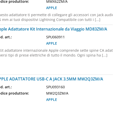
dice produttore:
MMX62ZM/A
APPLE
esto adattatore ti permette di collegare gli accessori con jack audi
5 mm ai tuoi dispositivi Lightning Compatibile con tutti i [...]
pple Adattatore Kit Internazionale da Viaggio MD83ZM/A
d. art.:
SPU060911
APPLE
 Kit adattatore internazionale Apple comprende sette spine CA adat
versi tipi di prese elettriche di tutto il mondo. Ogni spina ha [...]
PPLE ADATTATORE USB-C A JACK 3.5MM MW2Q3ZM/A
d. art.:
SPU093160
dice produttore:
MW2Q3ZM/A
APPLE