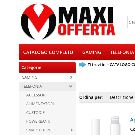
CATALOGO COMPLETO
GAMING
TELEFONIA
Ti trovi in
CATALOGO C
Categorie
GAMING
TELEFONIA
ACCESSORI
Ordina per:
ALIMENTATORI
CUSTODIE
A
POWERBANK
Co
SMARTPHONE