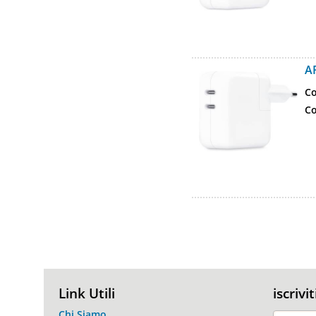
A
Co
Co
Link Utili
iscrivi
Chi Siamo