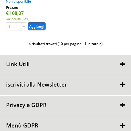
Non disponibile
Prezzo:
€
108,07
Iva inclusa (22%)
4 risultati trovati (10 per pagina - 1 in totale)
Link Utili
Chi Siamo
Condizioni di Vendita
iscriviti alla Newsletter
Contattaci
Privacy e GDPR
Ho letto ed accetto le condizioni dell'
informativa privacy
Privacy Policy
Informativa Cookie
Menù GDPR
Punti GDPR