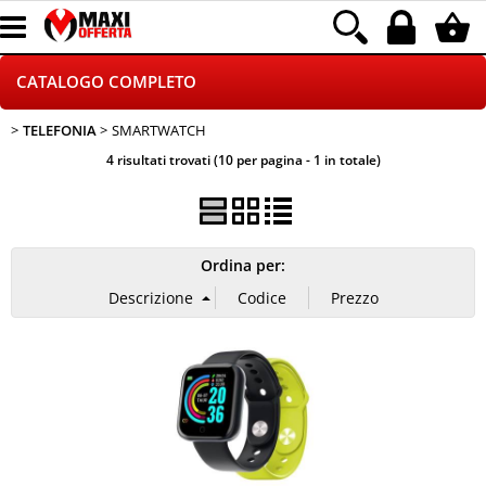
CATALOGO COMPLETO
TELEFONIA
SMARTWATCH
GAMING
4 risultati trovati (10 per pagina - 1 in totale)
TELEFONIA
INFORMATICA
Ordina per:
CANCELLERIA
HOME E VIDEOSORVEGLIANZA
CONTATTACI