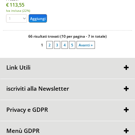
€
113,55
Iva inclusa (22%)
66 risultati trovati (10 per pagina - 7 in totale)
1
2
3
4
5
Avanti »
Link Utili
Chi Siamo
Condizioni di Vendita
iscriviti alla Newsletter
Contattaci
Privacy e GDPR
Ho letto ed accetto le condizioni dell'
informativa privacy
Privacy Policy
Informativa Cookie
Menù GDPR
Punti GDPR