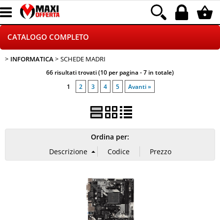
CATALOGO COMPLETO
INFORMATICA
SCHEDE MADRI
GAMING
66 risultati trovati (10 per pagina - 7 in totale)
TELEFONIA
1
2
3
4
5
Avanti »
INFORMATICA
CANCELLERIA
Ordina per:
HOME E VIDEOSORVEGLIANZA
CONTATTACI