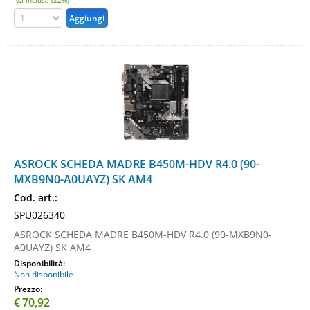
Iva inclusa (22%)
ASROCK SCHEDA MADRE B450M-HDV R4.0 (90-
MXB9N0-A0UAYZ) SK AM4
Cod. art.:
SPU026340
ASROCK SCHEDA MADRE B450M-HDV R4.0 (90-MXB9N0-
A0UAYZ) SK AM4
Disponibilità:
Non disponibile
Prezzo:
€
70,92