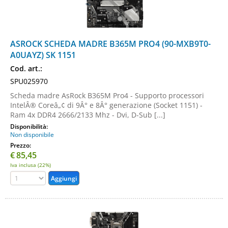
ASROCK SCHEDA MADRE B365M PRO4 (90-MXB9T0-
A0UAYZ) SK 1151
Cod. art.:
SPU025970
Scheda madre AsRock B365M Pro4 - Supporto processori
IntelÂ® Coreâ„¢ di 9Â° e 8Â° generazione (Socket 1151) -
Ram 4x DDR4 2666/2133 Mhz - Dvi, D-Sub [...]
Disponibilità:
Non disponibile
Prezzo:
€
85,45
Iva inclusa (22%)