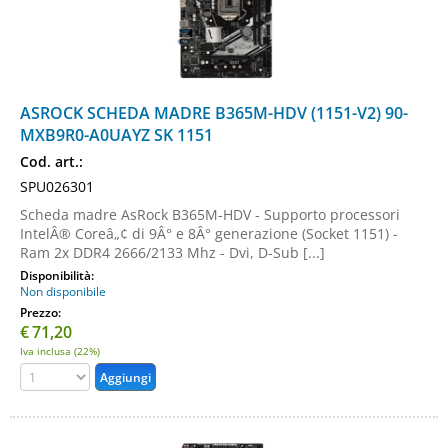
ASROCK SCHEDA MADRE B365M-HDV (1151-V2) 90-
MXB9R0-A0UAYZ SK 1151
Cod. art.:
SPU026301
Scheda madre AsRock B365M-HDV - Supporto processori
IntelÂ® Coreâ„¢ di 9Â° e 8Â° generazione (Socket 1151) -
Ram 2x DDR4 2666/2133 Mhz - Dvi, D-Sub [...]
Disponibilità:
Non disponibile
Prezzo:
€
71,20
Iva inclusa (22%)