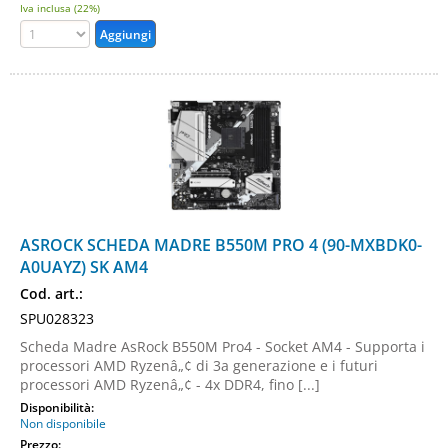
Iva inclusa (22%)
ASROCK SCHEDA MADRE B550M PRO 4 (90-MXBDK0-
A0UAYZ) SK AM4
Cod. art.:
SPU028323
Scheda Madre AsRock B550M Pro4 - Socket AM4 - Supporta i
processori AMD Ryzenâ„¢ di 3a generazione e i futuri
processori AMD Ryzenâ„¢ - 4x DDR4, fino [...]
Disponibilità:
Non disponibile
Prezzo: