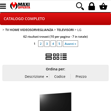
CATALOGO COMPLETO
TV HOME VIDEOSORVEGLIANZA
TELEVISORI
LG
GAMING
62 risultati trovati (10 per pagina - 7 in totale)
TELEFONIA
1
2
3
4
5
Avanti »
INFORMATICA
CANCELLERIA
Ordina per:
HOME E VIDEOSORVEGLIANZA
CONTATTACI