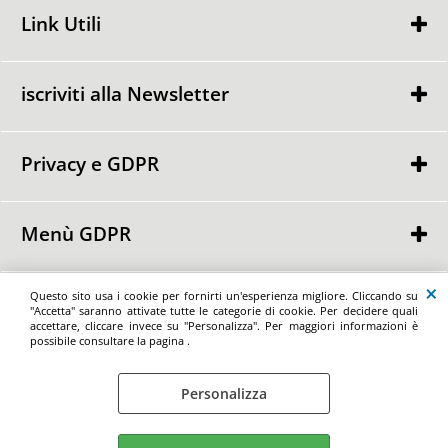
Link Utili
Chi Siamo
Condizioni di Vendita
iscriviti alla Newsletter
Contattaci
Privacy e GDPR
Ho letto ed accetto le condizioni dell'
informativa privacy
Privacy Policy
Informativa Cookie
Menù GDPR
Punti GDPR
Richiedi la cancellazione dei dati personalil
Richiedi la portabilità dei dati personali
Maxiofferta.it by Spazio Ufficio di Basilio Angela - Via Nazionale delle Puglie
Questo sito usa i cookie per fornirti un'esperienza migliore. Cliccando su
Richiedi il ritiro del consenso dei dati personali
176/A - 80026 - Casoria - (NA) Tel/Fax: +39 081 196 59 515 - e-mail:
"Accetta" saranno attivate tutte le categorie di cookie. Per decidere quali
marketing@maxiofferta.it - P.iva 01898960768
accettare, cliccare invece su "Personalizza". Per maggiori informazioni è
possibile consultare la pagina .
Personalizza
Preferenze cookie