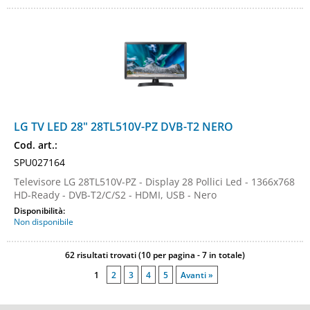
LG TV LED 28" 28TL510V-PZ DVB-T2 NERO
Cod. art.:
SPU027164
Televisore LG 28TL510V-PZ - Display 28 Pollici Led - 1366x768
HD-Ready - DVB-T2/C/S2 - HDMI, USB - Nero
Disponibilità:
Non disponibile
62 risultati trovati (10 per pagina - 7 in totale)
1
2
3
4
5
Avanti »