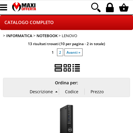
CATALOGO COMPLETO
INFORMATICA
NOTEBOOK
LENOVO
GAMING
13 risultati trovati (10 per pagina - 2 in totale)
TELEFONIA
1
2
Avanti »
INFORMATICA
CANCELLERIA
Ordina per:
HOME E VIDEOSORVEGLIANZA
CONTATTACI