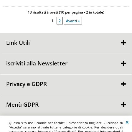
13 risultati trovati (10 per pagina - 2 in totale)
1
2
Avanti »
Link Utili
Chi Siamo
Condizioni di Vendita
iscriviti alla Newsletter
Contattaci
Privacy e GDPR
Ho letto ed accetto le condizioni dell'
informativa privacy
Privacy Policy
Informativa Cookie
Menù GDPR
Punti GDPR
Richiedi la cancellazione dei dati personalil
Richiedi la portabilità dei dati personali
Maxiofferta.it by Spazio Ufficio di Basilio Angela - Via Nazionale delle Puglie
Questo sito usa i cookie per fornirti un'esperienza migliore. Cliccando su
Richiedi il ritiro del consenso dei dati personali
176/A - 80026 - Casoria - (NA) Tel/Fax: +39 081 196 59 515 - e-mail:
"Accetta" saranno attivate tutte le categorie di cookie. Per decidere quali
marketing@maxiofferta.it - P.iva 01898960768
accettare, cliccare invece su "Personalizza". Per maggiori informazioni è