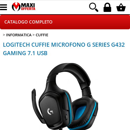
CATALOGO COMPLETO
INFORMATICA
CUFFIE
GAMING
LOGITECH CUFFIE MICROFONO G SERIES G432
TELEFONIA
GAMING 7.1 USB
INFORMATICA
CANCELLERIA
HOME E VIDEOSORVEGLIANZA
CONTATTACI