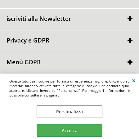
Chi Siamo
Condizioni di Vendita
iscriviti alla Newsletter
Contattaci
Privacy e GDPR
Ho letto ed accetto le condizioni dell'
informativa privacy
Privacy Policy
Informativa Cookie
Menù GDPR
Punti GDPR
Richiedi la cancellazione dei dati personalil
Richiedi la portabilità dei dati personali
Maxiofferta.it by Spazio Ufficio di Basilio Angela - Via Nazionale delle Puglie
Questo sito usa i cookie per fornirti un'esperienza migliore. Cliccando su
Richiedi il ritiro del consenso dei dati personali
176/A - 80026 - Casoria - (NA) Tel/Fax: +39 081 196 59 515 - e-mail:
"Accetta" saranno attivate tutte le categorie di cookie. Per decidere quali
marketing@maxiofferta.it - P.iva 01898960768
accettare, cliccare invece su "Personalizza". Per maggiori informazioni è
possibile consultare la pagina .
Personalizza
Preferenze cookie
Accetta