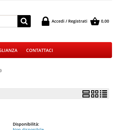
Accedi / Registrati
0,00
à registrato
Sono un nuovo cliente
 l'ordine inserisci
Se non sei ancora registrato sul
GLIANZA
CONTATTACI
e e la password e
nostro sito clicca sul pulsante
 pulsante "Accedi"
"Registrati"
-mail:
)
ssword:
 la password?
Disponibilità:
Non disponibile