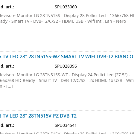
d. art.:
SPU033060
levisore Monitor LG 28TN515S - Display 28 Pollici Led - 1366x768 H
ady - Smart TV - DVB-T2/C/S2 - HDMI, USB - Wifi Int., Lan - Nero
G TV LED 28" 28TN515S-WZ SMART TV WIFI DVB-T2 BIANCO
d. art.:
SPU028396
levisore Monitor LG 28TN515S-WZ - Display 24 Pollici Led (27.5") -
66x768 HD-Ready - Smart TV - DVB-T2/C/S2 - 2x HDMI, 1x USB - Wifi 
n - [...]
G TV LED 28" 28TN515V-PZ DVB-T2
d. art.:
SPU034541
levisore Monitor LG 28TN515V - Display 28 Pollici Led - 1366x768 H