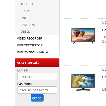
TOSHIBA
XIAOMI
UNITED
L
SYNUDINE
Co
QBELL
Te
VIDEO RECORDER
DV
VIDEOPROIETTORI
VIDEOSORVEGLIANZA
Area riservata
L
E-mail:
Co
Password:
LG