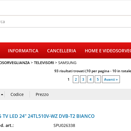
Sono gi
Per completare
INFORMATICA
CANCELLERIA
HOME E VIDEOSORVE
il nome utent
poi clicca sul
EOSORVEGLIANZA
TELEVISORI
SAMSUNG
E
93 risultati trovati (10 per pagina - 10 in totale
1
2
3
4
5
Avanti »
Pa
Hai perso
G TV LED 24" 24TL510V-WZ DVB-T2 BIANCO
d. art.:
SPU026338