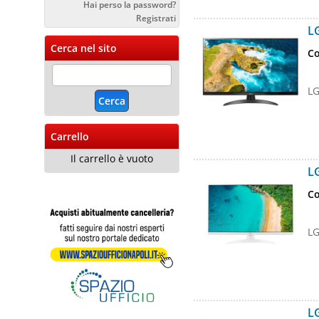
Hai perso la password?
Registrati
L
Cerca nel sito
Co
LG
Carrello
Il carrello è vuoto
L
Co
LG
L