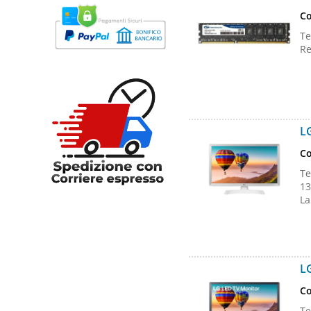
Co
Te
Re
L
Co
Te
13
La
L
Co
Te