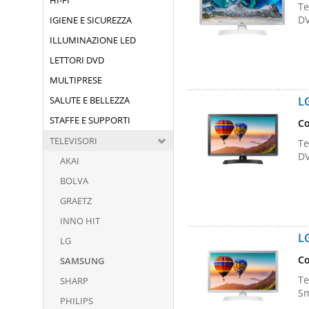
HI-FI
Te
DV
IGIENE E SICUREZZA
ILLUMINAZIONE LED
LETTORI DVD
MULTIPRESE
SALUTE E BELLEZZA
L
STAFFE E SUPPORTI
Co
TELEVISORI
Te
DV
AKAI
BOLVA
GRAETZ
INNO HIT
L
LG
Co
SAMSUNG
Te
SHARP
Sm
PHILIPS