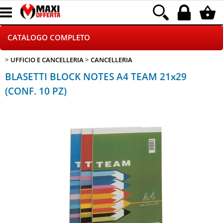
CATALOGO COMPLETO
UFFICIO E CANCELLERIA
CANCELLERIA
GAMING
BLASETTI BLOCK NOTES A4 TEAM 21x29
TELEFONIA
(CONF. 10 PZ)
INFORMATICA
CANCELLERIA
HOME E VIDEOSORVEGLIANZA
CONTATTACI