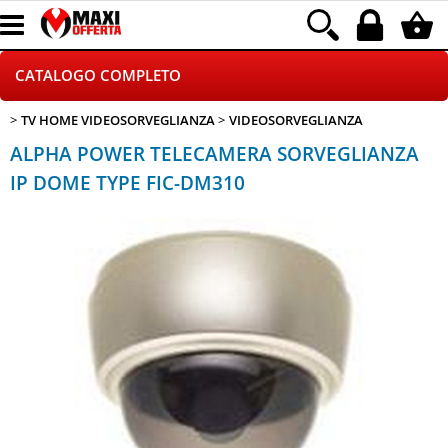
CATALOGO COMPLETO
TV HOME VIDEOSORVEGLIANZA
VIDEOSORVEGLIANZA
GAMING
ALPHA POWER TELECAMERA SORVEGLIANZA
TELEFONIA
IP DOME TYPE FIC-DM310
INFORMATICA
CANCELLERIA
HOME E VIDEOSORVEGLIANZA
CONTATTACI