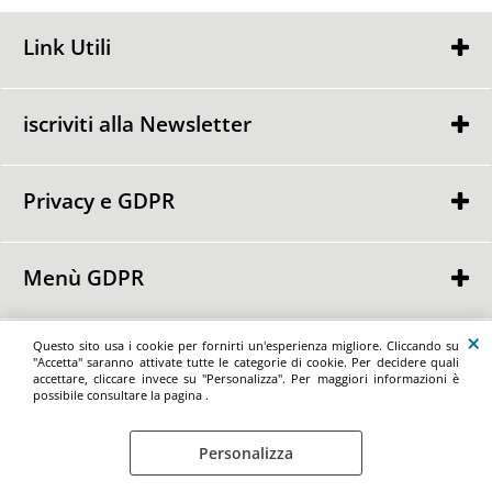
Link Utili
Chi Siamo
Condizioni di Vendita
iscriviti alla Newsletter
Contattaci
Privacy e GDPR
Ho letto ed accetto le condizioni dell'
informativa privacy
Privacy Policy
Informativa Cookie
Menù GDPR
Punti GDPR
Richiedi la cancellazione dei dati personalil
Richiedi la portabilità dei dati personali
Maxiofferta.it by Spazio Ufficio di Basilio Angela - Via Nazionale delle Puglie
Questo sito usa i cookie per fornirti un'esperienza migliore. Cliccando su
Richiedi il ritiro del consenso dei dati personali
176/A - 80026 - Casoria - (NA) Tel/Fax: +39 081 196 59 515 - e-mail:
"Accetta" saranno attivate tutte le categorie di cookie. Per decidere quali
marketing@maxiofferta.it - P.iva 01898960768
accettare, cliccare invece su "Personalizza". Per maggiori informazioni è
possibile consultare la pagina .
Personalizza
Preferenze cookie