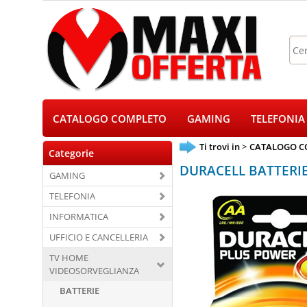
CATALOGO COMPLETO
GAMING
TELEFONIA
Ti trovi in
CATALOGO C
Categorie
DURACELL BATTERIE
GAMING
TELEFONIA
INFORMATICA
UFFICIO E CANCELLERIA
TV HOME
VIDEOSORVEGLIANZA
BATTERIE