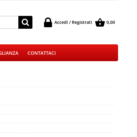
Accedi / Registrati
0,00
à registrato
Sono un nuovo cliente
 l'ordine inserisci
Se non sei ancora registrato sul
GLIANZA
CONTATTACI
e e la password e
nostro sito clicca sul pulsante
 pulsante "Accedi"
"Registrati"
-mail:
ssword:
 la password?