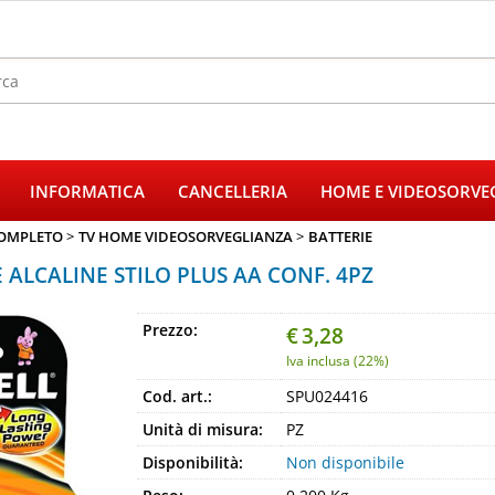
Sono gi
Per completare
INFORMATICA
CANCELLERIA
HOME E VIDEOSORVE
il nome utent
poi clicca sul
OMPLETO
TV HOME VIDEOSORVEGLIANZA
BATTERIE
E
 ALCALINE STILO PLUS AA CONF. 4PZ
Pa
Prezzo:
€
3,28
Iva inclusa (22%)
Cod. art.:
SPU024416
Unità di misura:
PZ
Hai perso
Disponibilità:
Non disponibile