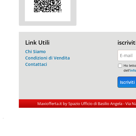
Link Utili
iscrivi
Chi Siamo
Condizioni di Vendita
Contattaci
Ho letto
dell'
inf
Maxiofferta.it by Spazio Ufficio di Basilio Angela - Via 