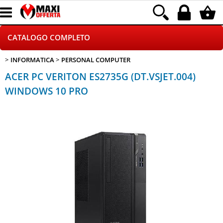
CATALOGO COMPLETO
INFORMATICA
PERSONAL COMPUTER
GAMING
ACER PC VERITON ES2735G (DT.VSJET.004)
TELEFONIA
WINDOWS 10 PRO
INFORMATICA
CANCELLERIA
HOME E VIDEOSORVEGLIANZA
CONTATTACI