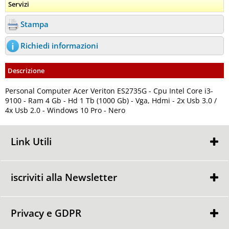
Servizi
Stampa
Richiedi informazioni
Descrizione
Personal Computer Acer Veriton ES2735G - Cpu Intel Core i3-
9100 - Ram 4 Gb - Hd 1 Tb (1000 Gb) - Vga, Hdmi - 2x Usb 3.0 /
4x Usb 2.0 - Windows 10 Pro - Nero
Link Utili
Chi Siamo
Condizioni di Vendita
iscriviti alla Newsletter
Contattaci
Privacy e GDPR
Ho letto ed accetto le condizioni dell'
informativa privacy
Privacy Policy